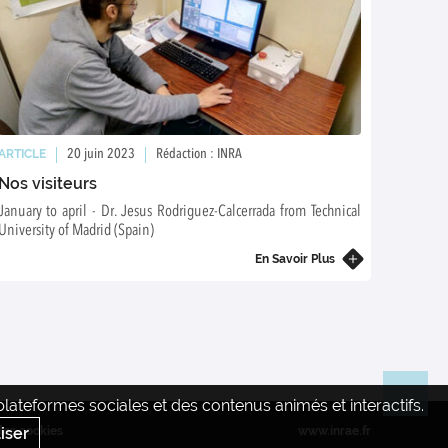
ARTICLE
ARTICL
20 juin 2023
Rédaction : INRA
Nos visiteurs
Suivi 
January to april - Dr. Jesus Rodriguez-Calcerrada from Technical
Suivi de
University of Madrid (Spain)
En Savoir Plus
ateformes sociales et des contenus animés et interactifs.
Re
iser
des cookies
www.inrae.fr