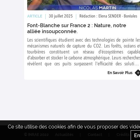
ARTICLE
30 juillet 2025
Rédaction : Elena SENDER - Boréales
Font-Blanche sur France 2 : Nature, notre
alliée insoupconnée.
Les scientifiques étudient avec des technologies de pointe le
mécanismes naturels de capture du CO2. Les forêts, océans e
tourbières constituent un réseau d'écosystèmes capabl
d'absorber et stocker le carbone atmosphérique. Leurs recherche
révèlent que ces puits surpassent l'efficacité des solution
technologiques, soulignant l'importance vitale de leu
En Savoir Plus
préservation pour l'équilibre climatique.
Ce site utilise des cookies afin de vous proposer des vi
© INRAE 2022
Actualités
Contact
Crédits
En