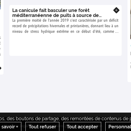
La canicule fait basculer une forêt
En savoir plus
méditerranéenne de puits à source de
carbone
La première moitié de l'année 2019 s'est caractérisée par un déficit
record de précipitations hivernales et printanières, donnant lieu à un
niveau de stress hydrique extrême en ce début d'été, comme le
montrent les mesures de potentiels hydriques foliaires.
s
t
e
s
s
r
déos, des boutons de partage, des remontées de contenus de pl
 savoir +
Mentions legales
Tout refuser
Conditions générales d'utilisation
Tout accepter
Personnal
Gestion 