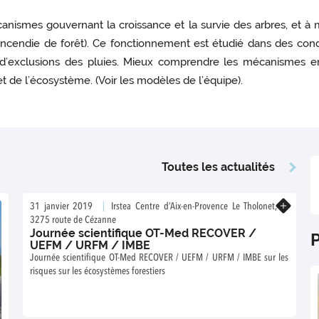
écanismes gouvernant la croissance et la survie des arbres, et 
 d’incendie de forêt). Ce fonctionnement est étudié dans des con
fs d’exclusions des pluies. Mieux comprendre les mécanismes
 de l’écosystème. (Voir les modèles de l’équipe).
Toutes les actualités
En savoir plus
31 janvier 2019
Irstea Centre d’Aix-en-Provence Le Tholonet,
3275 route de Cézanne
Journée scientifique OT-Med RECOVER /
P
UEFM / URFM / IMBE
Journée scientifique OT-Med RECOVER / UEFM / URFM / IMBE sur les
risques sur les écosystèmes forestiers