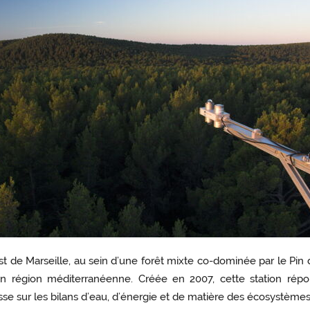
Est de Marseille, au sein d’une forêt mixte co-dominée par le Pin 
 en région méditerranéenne. Créée en 2007, cette station ré
sse sur les bilans d’eau, d’énergie et de matière des écosystèm